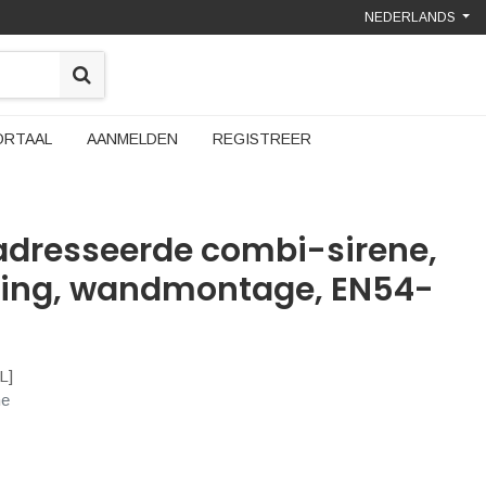
NEDERLANDS
ORTAAL
AANMELDEN
REGISTREER
adresseerde combi-sirene,
zing, wandmontage, EN54-
L
]
ne