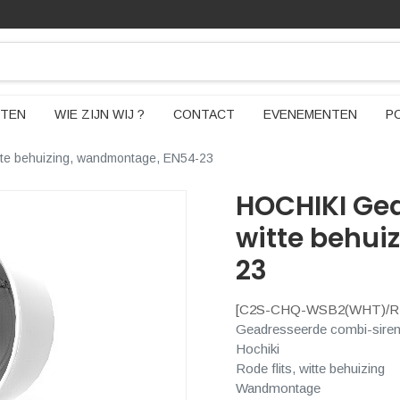
TEN
WIE ZIJN WIJ ?
CONTACT
EVENEMENTEN
P
tte behuizing, wandmontage, EN54-23
HOCHIKI Ge
witte behui
23
[
C2S-CHQ-WSB2(WHT)/R
Geadresseerde combi-sire
Hochiki
Rode flits, witte behuizing
Wandmontage