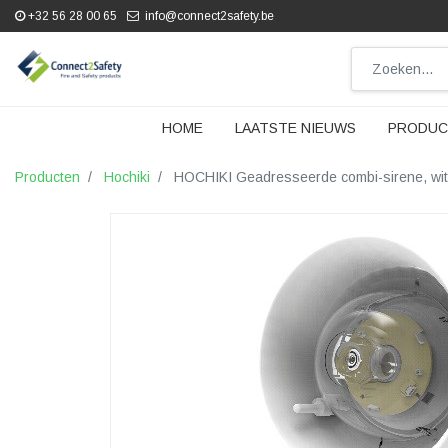
+32 56 28 00 65
info@connect2safety.be
HOME
LAATSTE NIEUWS
PRODUC
Producten
Hochiki
HOCHIKI Geadresseerde combi-sirene, wi