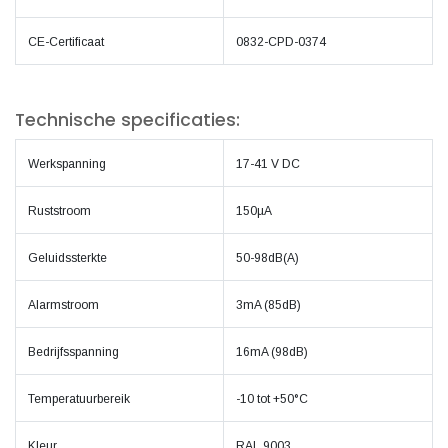
CE-Certificaat
0832-CPD-0374
Technische specificaties:
Werkspanning
17-41 V DC
Ruststroom
150µA
Geluidssterkte
50-98dB(A)
Alarmstroom
3mA (85dB)
Bedrijfsspanning
16mA (98dB)
Temperatuurbereik
-10 tot +50°C
Kleur
RAL 9003