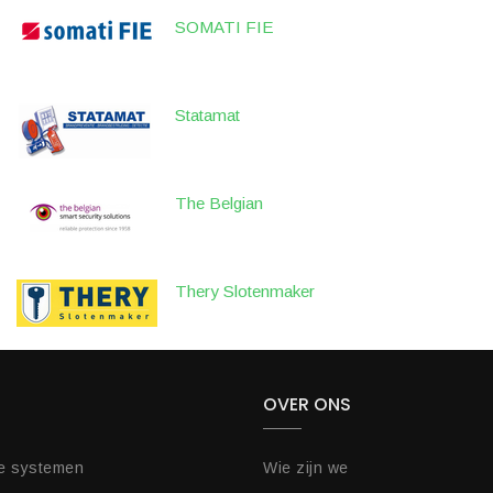
SOMATI FIE
Statamat
The Belgian
Thery Slotenmaker
OVER ONS
e systemen
Wie zijn we