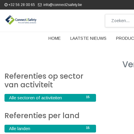
+32 56 28 00 65
info@connect2safety.be
HOME
LAATSTE NIEUWS
PRODUC
Ve
Referenties op sector
van activiteit
15
Alle sectoren of activiteiten
Referenties per land
15
Alle landen