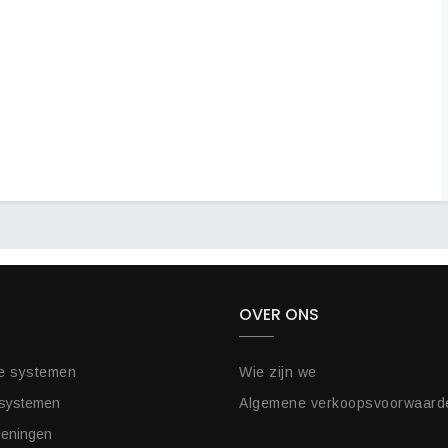
OVER ONS
e systemen
Wie zijn we
 systemen
Algemene verkoopsvoorwaard
ieningen