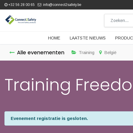
+32 56 28 00 65
info@connect2safety.be
HOME
LAATSTE NIEUWS
PRODUC
Alle evenementen
Training
België
Training Freedo
Evenement registratie is gesloten.