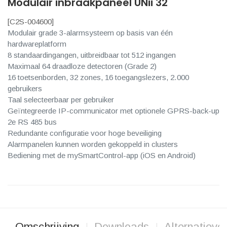
Modulair inbraakpaneel UNii 32
[
C2S-004600
]
Modulair grade 3-alarmsysteem op basis van één
hardwareplatform
8 standaardingangen, uitbreidbaar tot 512 ingangen
Maximaal 64 draadloze detectoren (Grade 2)
16 toetsenborden, 32 zones, 16 toegangslezers, 2.000
gebruikers
Taal selecteerbaar per gebruiker
Geïntegreerde IP-communicator met optionele GPRS-back-up
2e RS 485 bus
Redundante configuratie voor hoge beveiliging
Alarmpanelen kunnen worden gekoppeld in clusters
Bediening met de mySmartControl-app (iOS en Android)
Omschrijving
Downloads
Alternatieve