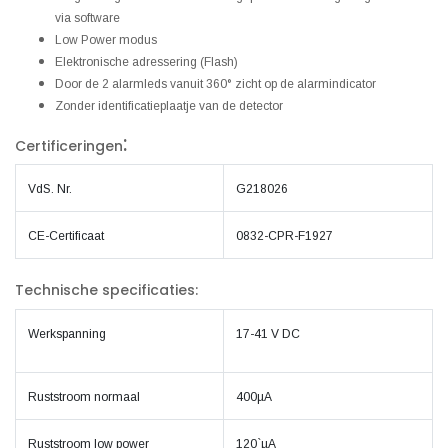
via software
Low Power modus
Elektronische adressering (Flash)
Door de 2 alarmleds vanuit 360° zicht op de alarmindicator
Zonder identificatieplaatje van de detector
:
Certificeringen
VdS. Nr.
G218026
CE-Certificaat
0832-CPR-F1927
Technische specificaties:
Werkspanning
17-41 V DC
Ruststroom normaal
400µA
Ruststroom low power
120`µA