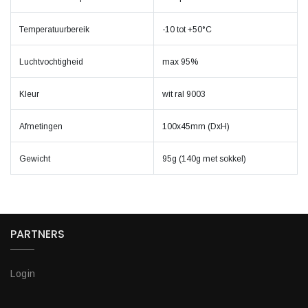
Temperatuurbereik
-10 tot +50°C
Luchtvochtigheid
max 95%
Kleur
wit ral 9003
Afmetingen
100x45mm (DxH)
Gewicht
95g (140g met sokkel)
PARTNERS
Login