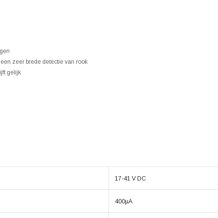
ngen
 een zeer brede detectie van rook
t gelijk
17-41 V DC
400µA