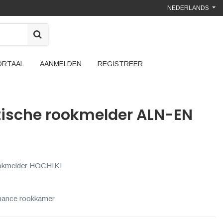
NEDERLANDS
ORTAAL
AANMELDEN
REGISTREER
tische rookmelder ALN-EN
ookmelder HOCHIKI
rmance rookkamer