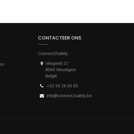
CONTACTEER ONS
Connect2Safety
Vliegveld 37
en
8560 Wevelgem
België
+32 56 28 00 65
info@connect2safety.be