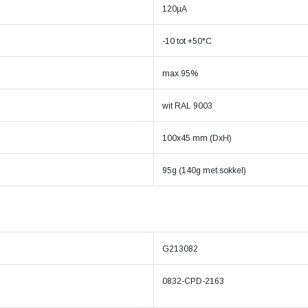
120µA
-10 tot +50°C
max 95%
wit RAL 9003
100x45 mm (DxH)
95g (140g met sokkel)
G213082
0832-CPD-2163