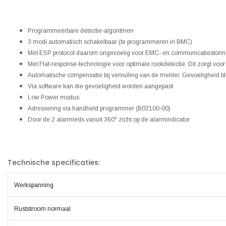
Programmeerbare detectie-algoritmen
3 modi automatisch schakelbaar (te programmeren in BMC)
Met ESP protocol daarom ongevoelig voor EMC- en communicatiestori
Met Flat-response-technologie voor optimale rookdetectie. Dit zorgt voor
Automatische compensatie bij vervuiling van de melder. Gevoeligheid blijf
Via software kan die gevoeligheid worden aangepast
Low Power modus
Adressering via handheld programmer (B02100-00)
Door de 2 alarmleds vanuit 360° zicht op de alarmindicator
Technische specificaties:
Werkspanning
Ruststroom normaal