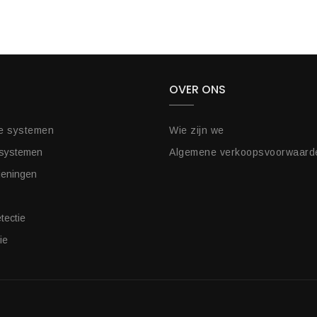
OVER ONS
e systemen
Wie zijn we
 systemen
Algemene verkoopsvoorwaard
ieningen
tectie
ie