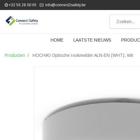
+32 56 28 00 65
info@connect2safety.be
HOME
LAATSTE NIEUWS
PRODUC
Producten
HOCHIKI Optische rookmelder ALN-EN (WHT), Wit