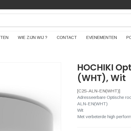
TEN
WIE ZIJN WIJ ?
CONTACT
EVENEMENTEN
P
HOCHIKI Op
(WHT), Wit
[
C2S-ALN-EN(WHT)
]
Adresseerbare Optische r
ALN-EN(WHT)
Wit
Met verbeterde high perfo