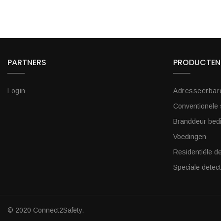
PARTNERS
PRODUCTEN
Login
Adresseerbar
Conventionele
Branddeur bed
Voedingen
Residentiële de
Speciale detect
© 2020 Connect2Safety.