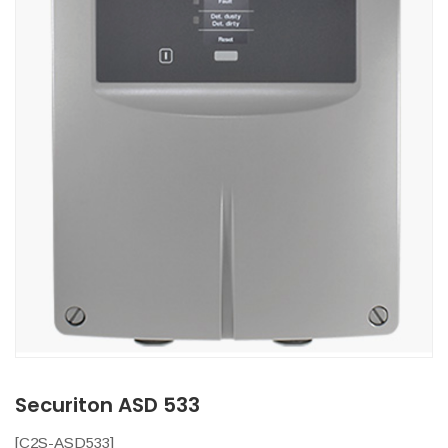
Securiton ASD 533
[
C2S-ASD533
]