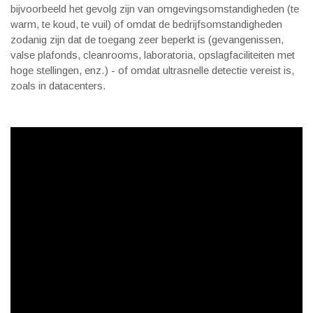
bijvoorbeeld het gevolg zijn van omgevingsomstandigheden (te
warm, te koud, te vuil) of omdat de bedrijfsomstandigheden
zodanig zijn dat de toegang zeer beperkt is (gevangenissen,
valse plafonds, cleanrooms, laboratoria, opslagfaciliteiten met
hoge stellingen, enz.) - of omdat ultrasnelle detectie vereist is,
zoals in datacenters.