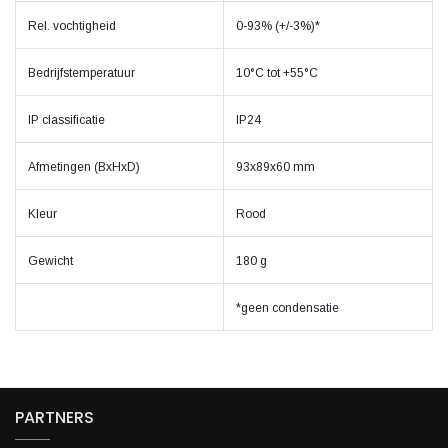
Rel. vochtigheid
0-93% (+/-3%)*
Bedrijfstemperatuur
10°C tot +55°C
IP classificatie
IP24
Afmetingen (BxHxD)
93x89x60 mm
Kleur
Rood
Gewicht
180 g
*geen condensatie
PARTNERS