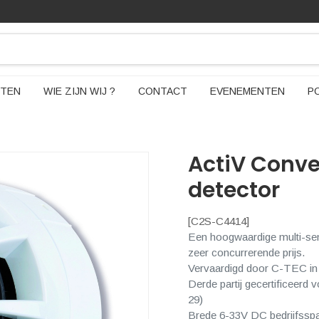
TEN
WIE ZIJN WIJ ?
CONTACT
EVENEMENTEN
P
ActiV Conven
detector
[
C2S-C4414
]
Een hoogwaardige multi-sen
zeer concurrerende prijs.
Vervaardigd door C-TEC in
Derde partij gecertificeerd
29)
Brede 6-33V DC bedrijfssp