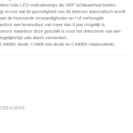
re rode LED-indicatiestrips die 360º zichtbaarheid bieden.
gt ervoor dat de gevoeligheid van de detector automatisch wordt
 aan de heersende omstandigheden en / of verhoogde
ardoor een levensduur van meer dan 8 jaar mogelijk is.
ensor waardoor deze geschikt is voor het detecteren van een
egelijkertijd vals alarm vermindert.
 C4408D-diode, C4408 niet-diode en C4408R-relaissokkels.
cessoires