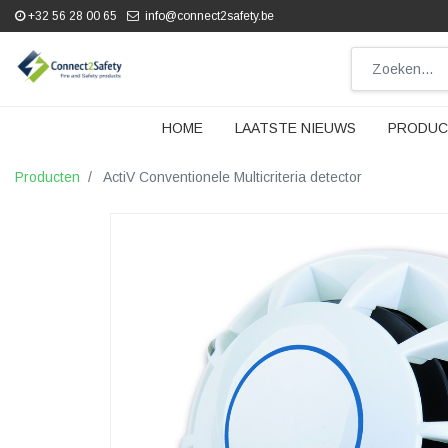
+32 56 28 00 65
info@connect2safety.be
HOME
LAATSTE NIEUWS
PRODUC
Producten
ActiV Conventionele Multicriteria detector