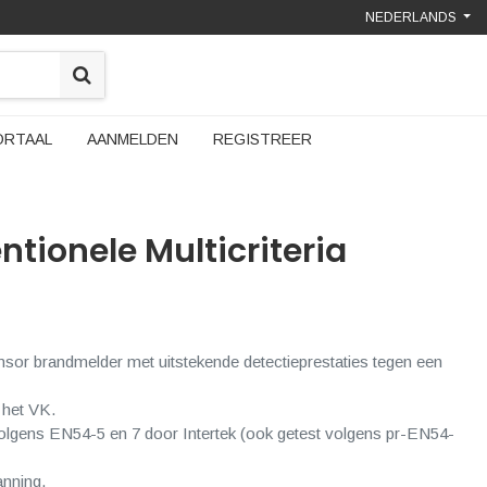
NEDERLANDS
ORTAAL
AANMELDEN
REGISTREER
tionele Multicriteria
sor brandmelder met uitstekende detectieprestaties tegen een
 het VK.
 volgens EN54-5 en 7 door Intertek (ook getest volgens pr-EN54-
anning.