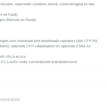
functies, waaronder zonetest, toeval, zonevertraging en niet-
e en Fault).
gen (Remote en Reset).
tingen voor maximaal acht tweedraads repeaters (één CFP761-
steem), optionele CFP-relaiskaarten en optionele EN54-13-
3Ah VRLA accu's.
TEC's ActiV-reeks conventionele branddetectoren.
cessoires