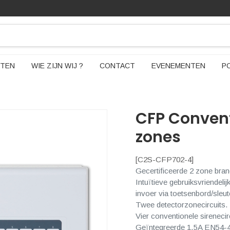
TEN
WIE ZIJN WIJ ?
CONTACT
EVENEMENTEN
P
CFP Convent
zones
[
C2S-CFP702-4
]
Gecertificeerde 2 zone bra
Intuïtieve gebruiksvriendel
invoer via toetsenbord/sleut
Twee detectorzonecircuits.
Vier conventionele sirenecir
Geïntegreerde 1.5A EN54-