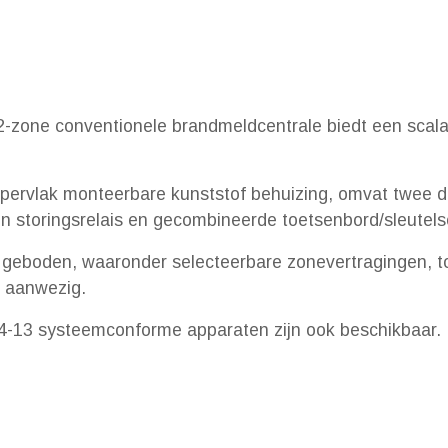
zone conventionele brandmeldcentrale biedt een scala aa
pervlak monteerbare kunststof behuizing, omvat twee de
n storingsrelais en gecombineerde toetsenbord/sleutels
 geboden, waaronder selecteerbare zonevertragingen, toe
k aanwezig.
54-13 systeemconforme apparaten zijn ook beschikbaar.