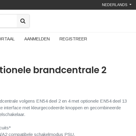
NEDERLANDS
ORTAAL
AANMELDEN
REGISTREER
ionele brandcentrale 2
ndcentrale volgens EN54 deel 2 en 4 met optionele EN54 deel 13
ijke interface met kleurgecodeerde knoppen en gecombineerde
elschakelaar.
cuits*
4/A2 compatibele schakelmodus PSU.