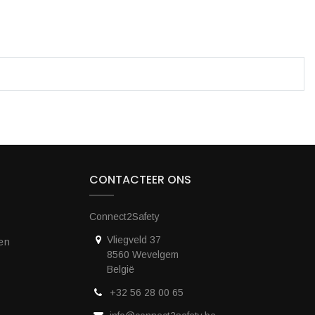
CONTACTEER ONS
Connect2Safety
Vliegveld 37
en
8560 Wevelgem
België
+32 56 28 00 65