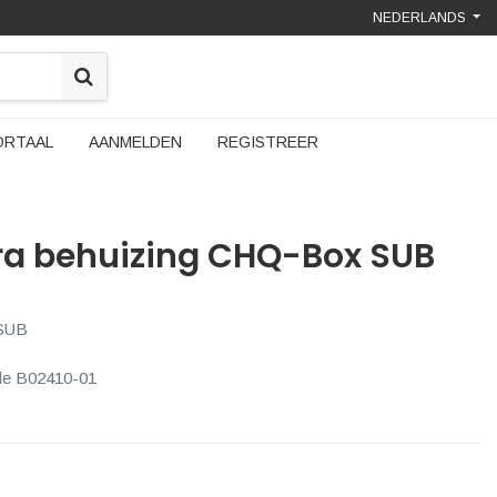
NEDERLANDS
ORTAAL
AANMELDEN
REGISTREER
ra behuizing CHQ-Box SUB
 SUB
ule B02410-01