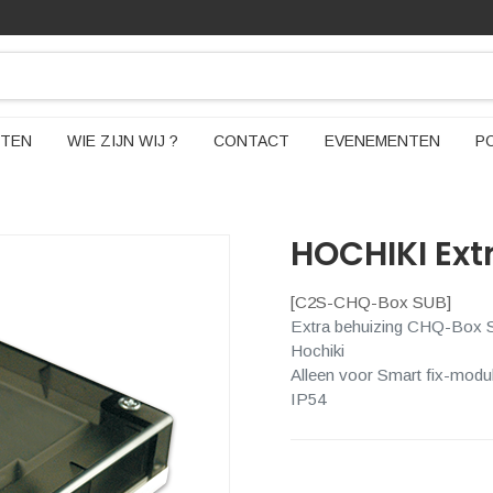
TEN
WIE ZIJN WIJ ?
CONTACT
EVENEMENTEN
P
HOCHIKI Ext
[
C2S-CHQ-Box SUB
]
Extra behuizing CHQ-Box
Hochiki
Alleen voor Smart fix-mod
IP54