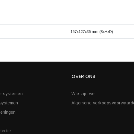
157x127x35 mm (BxHxD)
OVER ONS
e systemen
Wie zijn we
 systemen
Algemene verkoopsvoorwaard
ieningen
tectie