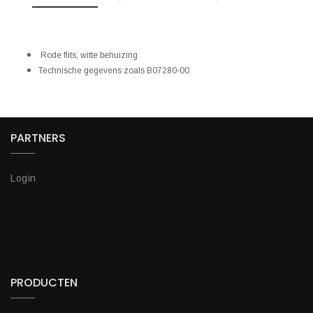
Rode flits, witte behuizing
Technische gegevens zoals B07280-00
PARTNERS
Login
PRODUCTEN