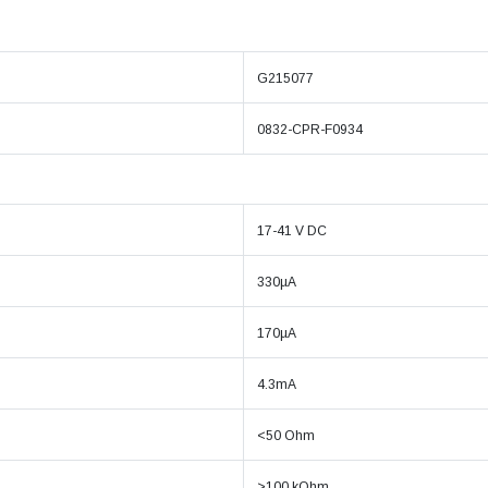
G215077
0832-CPR-F0934
17-41 V DC
330µA
170µA
4.3mA
<50 Ohm
>100 kOhm