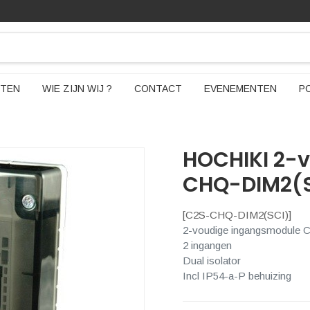
TEN
WIE ZIJN WIJ ?
CONTACT
EVENEMENTEN
P
HOCHIKI 2-
CHQ-DIM2(S
[
C2S-CHQ-DIM2(SCI)
]
2-voudige ingangsmodule
2 ingangen
Dual isolator
Incl IP54-a-P behuizing