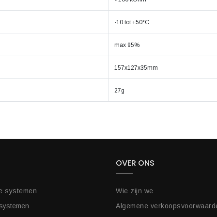
-10 tot +50°C
max 95%
157x127x35mm
27g
OVER ONS
e systemen
Wie zijn we
 systemen
Algemene verkoopsvoorwaard