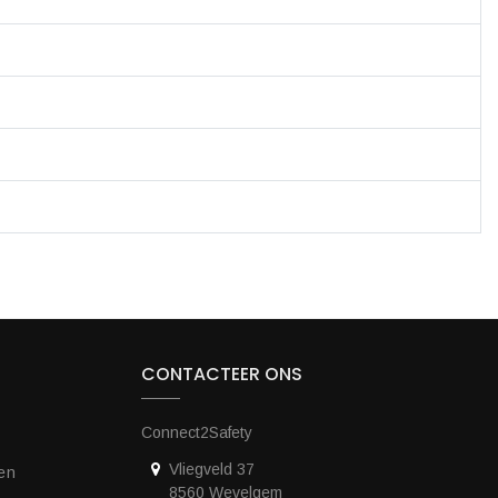
CONTACTEER ONS
Connect2Safety
Vliegveld 37
en
8560 Wevelgem