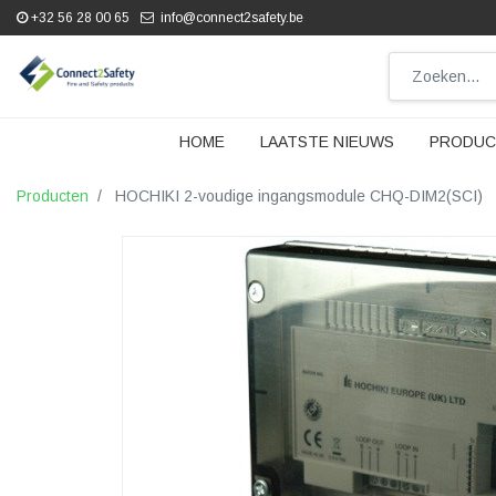
+32 56 28 00 65
info@connect2safety.be
HOME
LAATSTE NIEUWS
PRODUC
Producten
HOCHIKI 2-voudige ingangsmodule CHQ-DIM2(SCI)