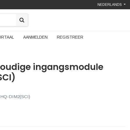
NEDERLANDS
ORTAAL
AANMELDEN
REGISTREER
voudige ingangsmodule
CI)
 CHQ-DIM2(SCI)