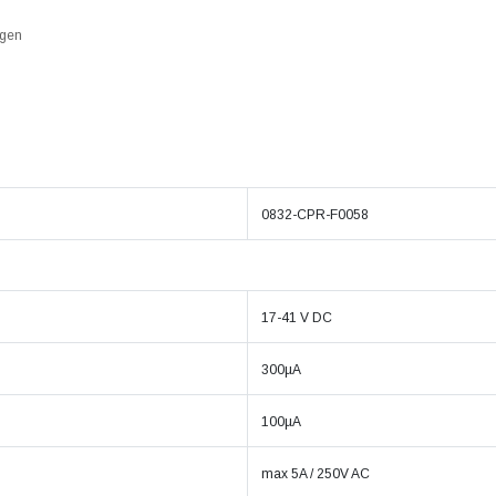
ngen
0832-CPR-F0058
17-41 V DC
300µA
100µA
max 5A / 250V AC