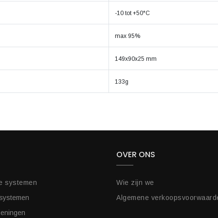
-10 tot +50°C
max 95%
149x90x25 mm
133g
OVER ONS
e systemen
Wie zijn we
 systemen
Algemene verkoopsvoorwaard
ieningen