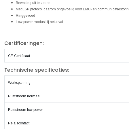
Bewaking uit te zetten
Met ESP protocol daarom ongevoelig voor EMC- en communicatiestori
Ringgevoed
Low power modus bij netuitval
Certificeringen:
CE-Certificaat
Technische specificaties:
Werkspanning
Ruststroom normaal
Ruststroom low power
Relaiscontact