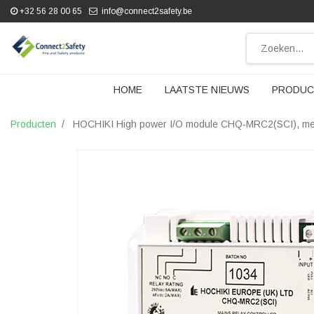
+32 56 28 00 65
info@connect2safety.be
HOME
LAATSTE NIEUWS
PRODUC
Producten
HOCHIKI High power I/O module CHQ-MRC2(SCI), met