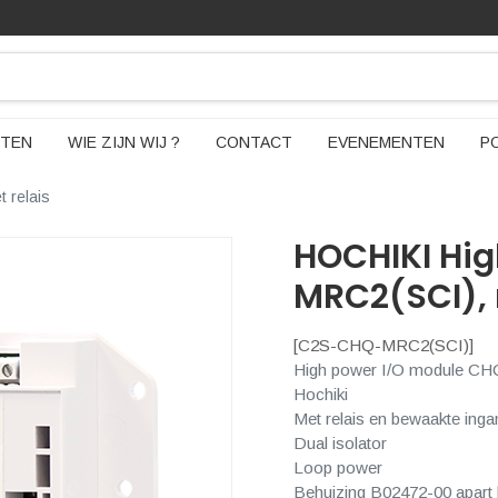
TEN
WIE ZIJN WIJ ?
CONTACT
EVENEMENTEN
P
 relais
HOCHIKI Hi
MRC2(SCI), 
[
C2S-CHQ-MRC2(SCI)
]
High power I/O module C
Hochiki
Met relais en bewaakte inga
Dual isolator
Loop power
Behuizing B02472-00 apart 