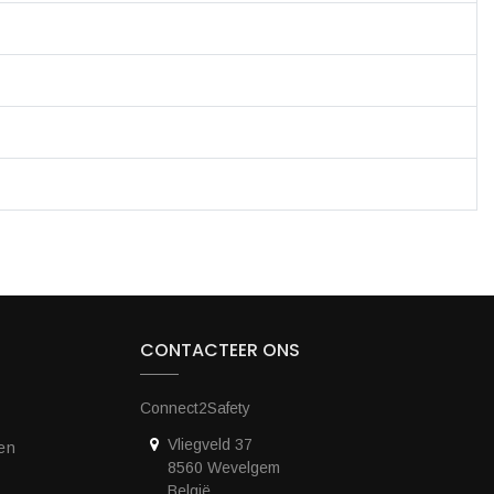
CONTACTEER ONS
Connect2Safety
Vliegveld 37
en
8560 Wevelgem
België