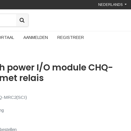
NEDERLANDS
ORTAAL
AANMELDEN
REGISTREER
gh power I/O module CHQ-
met relais
HQ-MRC2(SCI)
ng
bestellen