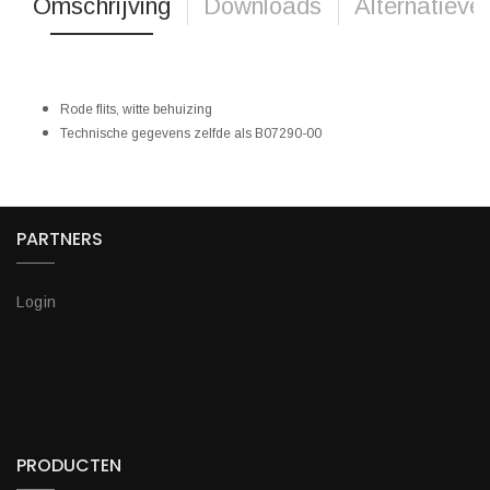
Omschrijving
Downloads
Alternatieve
Rode flits, witte behuizing
Technische gegevens zelfde als B07290-00
PARTNERS
Login
PRODUCTEN