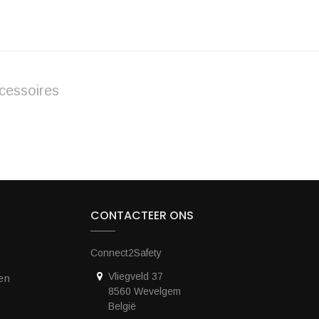
cessoires
CONTACTEER ONS
Connect2Safety
Vliegveld 37
en
8560 Wevelgem
België