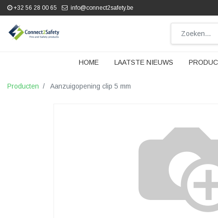
+32 56 28 00 65
info@connect2safety.be
HOME
LAATSTE NIEUWS
PRODUC
Producten
Aanzuigopening clip 5 mm