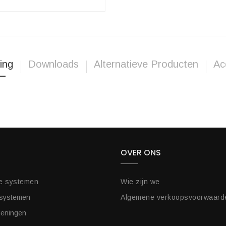
ing
Downloads
Alternatieve Producten
Ac
OVER ONS
e systemen
Wie zijn we
 systemen
Algemene verkoopsvoorwaard
ieningen