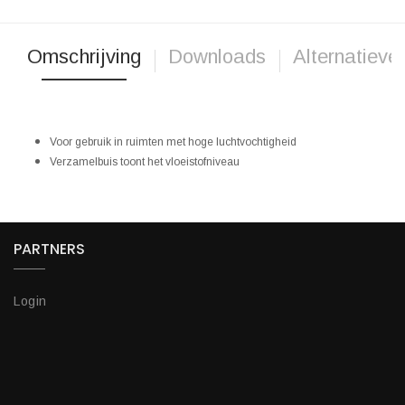
Omschrijving
Downloads
Alternatieve
Voor gebruik in ruimten met hoge luchtvochtigheid
Verzamelbuis toont het vloeistofniveau
PARTNERS
Login