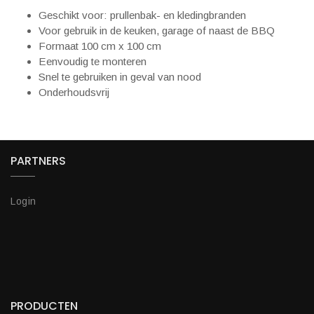
Geschikt voor: prullenbak- en kledingbranden
Voor gebruik in de keuken, garage of naast de BBQ
Formaat 100 cm x 100 cm
Eenvoudig te monteren
Snel te gebruiken in geval van nood
Onderhoudsvrij
PARTNERS
Login
PRODUCTEN