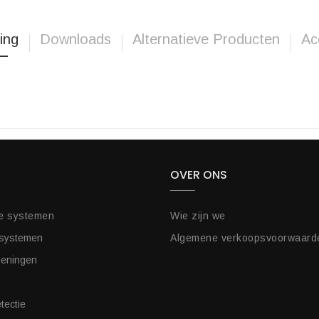
ing
Downloads
Alternatieve Producten
Ac
OVER ONS
e systemen
Wie zijn we
 systemen
Algemene verkoopsvoorwaard
ieningen
tectie