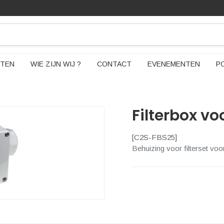
TEN
WIE ZIJN WIJ ?
CONTACT
EVENEMENTEN
P
Filterbox v
[
C2S-FBS25
]
Behuizing voor filterset voo