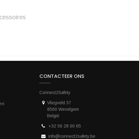
cessoires
CONTACTEER ONS
Connect2Safety
Vliegveld 37
en
8560 Wevelgem
België
+32 56 28 00 65
info@connect2safety.be