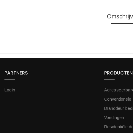
Omschrijv
PARTNERS
PRODUCTEN
Login
Adresseerbar
Conventionele
Branddeur bed
Voedingen
Residentiële de