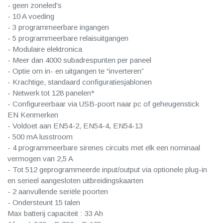
- geen zoneled's
- 10 A voeding
- 3 programmeerbare ingangen
- 5 programmeerbare relaisuitgangen
- Modulaire elektronica
- Meer dan 4000 subadrespunten per paneel
- Optie om in- en uitgangen te “inverteren”
- Krachtige, standaard configuratiesjablonen
- Netwerk tot 128 panelen*
- Configureerbaar via USB-poort naar pc of geheugenstick
EN Kenmerken
- Voldoet aan EN54-2, EN54-4, EN54-13
- 500 mA lusstroom
- 4 programmeerbare sirenes circuits met elk een nominaal
vermogen van 2,5 A
- Tot 512 geprogrammeerde input/output via optionele plug-in
en serieel aangesloten uitbreidingskaarten
- 2 aanvullende seriële poorten
- Ondersteunt 15 talen
Max batterij capaciteit : 33 Ah