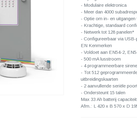
- Modulaire elektronica
- Meer dan 4000 subadrespu
- Optie om in- en uitgangen 
- Krachtige, standaard conf
- Netwerk tot 128 panelen*
- Configureerbaar via USB-
EN Kenmerken
- Voldoet aan EN54-2, EN5
- 500 mA lusstroom
- 4 programmeerbare sirene
- Tot 512 geprogrammeerde i
uitbreidingskaarten
- 2 aanvullende seriële poor
- Ondersteunt 15 talen
Max 33 Ah batterij capaciteit
Afm.: L 420 x B 570 x D 19