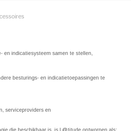
cessoires
- en indicatiesysteem samen te stellen,
ndere besturings- en indicatietoepassingen te
, serviceproviders en
e die beschikbaar is, is L@titude ontworpen als: