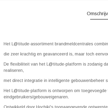
Omschrijv
Het L@titude-assortiment brandmeldcentrales combinee
die zeer krachtig en geavanceerd is, maar toch eenvou
De flexibiliteit van het L@titude-platform is zodanig
realiseren,
met direct integratie in intelligente gebouwenbeheer
Het L@titude-platform is ontworpen om toegevoegde w
eindgebruikers/gebouweigenaren.
Ontwikkeld door Hochiki's toonaangevende ontwerptea