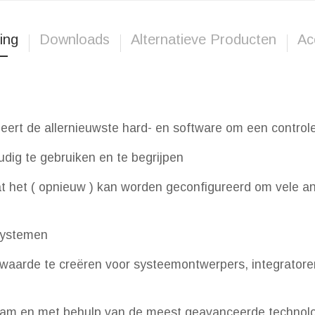
ing
Downloads
Alternatieve Producten
Ac
rt de allernieuwste hard- en software om een ​​controle
dig te gebruiken en te begrijpen
 dat het ( opnieuw ) kan worden geconfigureerd om vele a
 systemen
aarde te creëren voor systeemontwerpers, integratoren
m en met behulp van de meest geavanceerde technologi