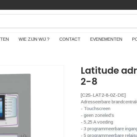
TEN
WIE ZIJN WIJ ?
CONTACT
EVENEMENTEN
P
Latitude ad
2-8
[
C2S-LAT2-8-0Z-DE
]
Adresseerbare brandcentrale 
- Touchscreen
- geen zoneled's
- 5,25 A voeding
- 3 programmeerbare ingan
- 5 programmeerbare relais