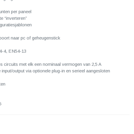
nten per paneel
te “inverteren”
iguratiesjablonen
poort naar pc of geheugenstick
4-4, EN54-13
s circuits met elk een nominaal vermogen van 2,5 A
nput/output via optionele plug-in en serieel aangesloten
ten
5