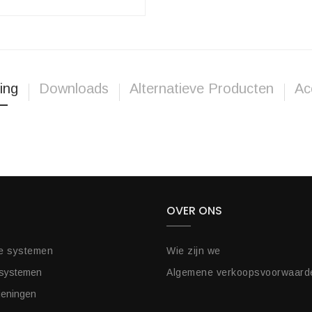
ing
Downloads
Alternatieve Producten
Ac
OVER ONS
e systemen
Wie zijn we
 systemen
Algemene verkoopsvoorwaard
ieningen