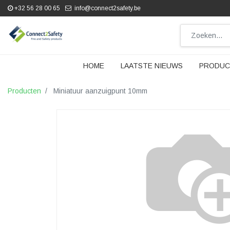
+32 56 28 00 65
info@connect2safety.be
HOME
LAATSTE NIEUWS
PRODUC
Producten
Miniatuur aanzuigpunt 10mm