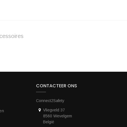
cessoires
CONTACTEER ONS
Connect2Safety
Vliegveld 37
en
8560 Wevelgem
België