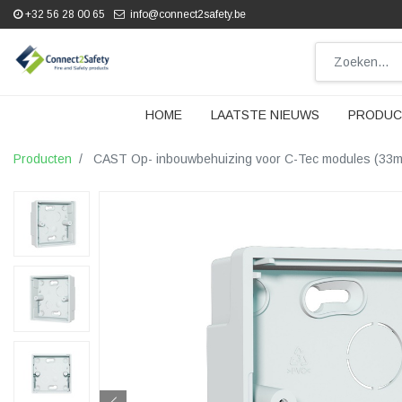
+32 56 28 00 65
info@connect2safety.be
HOME
LAATSTE NIEUWS
PRODUC
Producten
CAST Op- inbouwbehuizing voor C-Tec modules (33