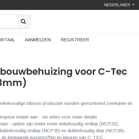
NEDERLANDS
ORTAAL
AANMELDEN
REGISTREER
nbouwbehuizing voor C-Tec
33mm)
enkelvoudige inbouw producten worden gemonteerd (vierkante en
ropese maten aan - zie video voor meer details
baar - opties zijn onder meer enkelvoudig ondiep (NCP23),
 dubbelvoudig ondiep (NCP25) en dubbelvoudig diep (NCP26).
 de bestaande kunststoffen en kleuren van C-TEC.