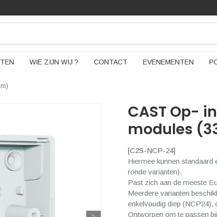
TEN
WIE ZIJN WIJ ?
CONTACT
EVENEMENTEN
P
mm)
CAST Op- i
modules (
[
C2S-NCP-24
]
Hiermee kunnen standaard 
ronde varianten).
Past zich aan de meeste Eu
Meerdere varianten beschik
enkelvoudig diep (NCP24),
Ontworpen om te passen bij