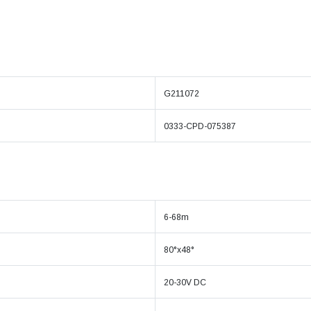
G211072
0333-CPD-075387
6-68m
80°x48°
20-30V DC