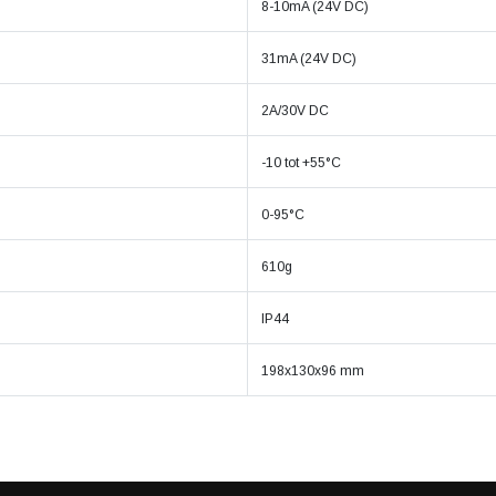
8-10mA (24V DC)
31mA (24V DC)
2A/30V DC
-10 tot +55°C
0-95°C
610g
IP44
198x130x96 mm