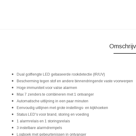
Omschrijv
Dual golflengte LED gebaseerde rookdetectie (IR/UV)
Bescherming tegen stof en andere binnendringende vaste voorwerpen
Hoge immuniteit voor valse alarmen
Max 7 zenders te combineren met 1 ontvanger
Automatische uitlijning in een paar minuten
Eenvoudig uitlijnen met grote instellings- en kijkhoeken
Status LED's voor brand, storing en voeding
1 alarmrelais en 1 storingsrelais
3 instelbare alarmdrempels
Logboek met gebeurtenissen in ontvanger