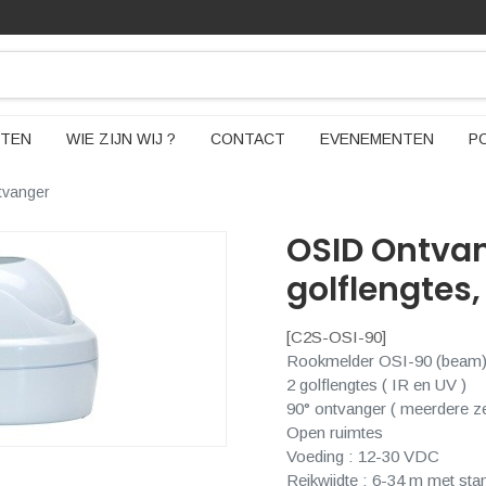
TEN
WIE ZIJN WIJ ?
CONTACT
EVENEMENTEN
P
tvanger
OSID Ontvan
golflengtes
[
C2S-OSI-90
]
Rookmelder OSI-90 (beam
2 golflengtes ( IR en UV )
90° ontvanger ( meerdere z
Open ruimtes
Voeding : 12-30 VDC
Reikwijdte : 6-34 m met st