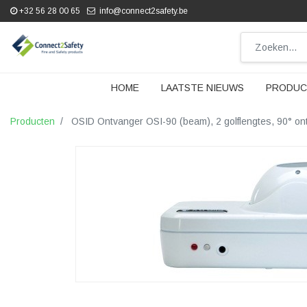
+32 56 28 00 65
info@connect2safety.be
HOME
LAATSTE NIEUWS
PRODUC
Producten
OSID Ontvanger OSI-90 (beam), 2 golflengtes, 90° on