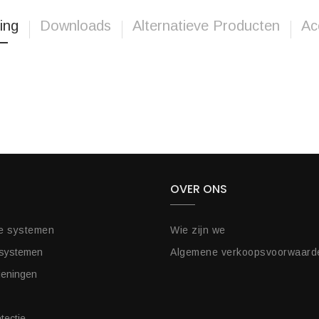
ing
Downloads
Alternatieve Producten
Ac
OVER ONS
e systemen
Wie zijn we
 systemen
Algemene verkoopsvoorwaard
ieningen
tectie