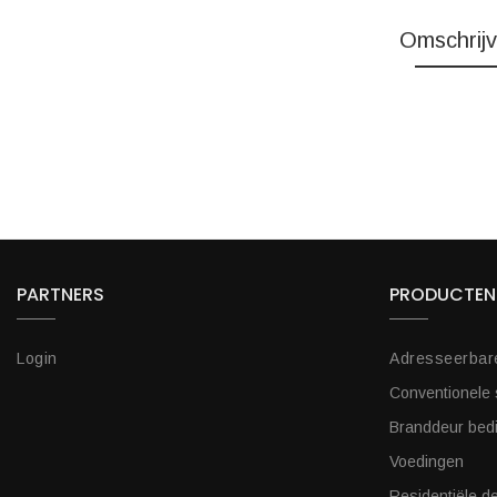
Omschrijv
PARTNERS
PRODUCTEN
Login
Adresseerbar
Conventionele
Branddeur bed
Voedingen
Residentiële de