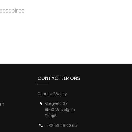
cessoires
CONTACTEER ONS
Connect2Safety
Vliegveld 37
en
8560 Wevelgem
België
+32 56 28 00 65