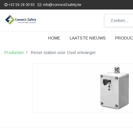
+32 56 28 00 65
info@connect2safety.be
HOME
LAATSTE NIEUWS
PRODUC
Producten
Reset station voor Osid ontvanger