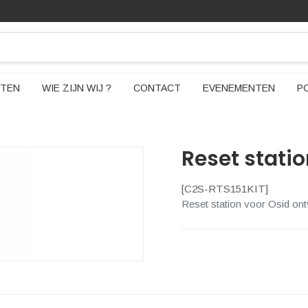
TEN
WIE ZIJN WIJ ?
CONTACT
EVENEMENTEN
P
Reset stati
[
C2S-RTS151KIT
]
Reset station voor Osid on