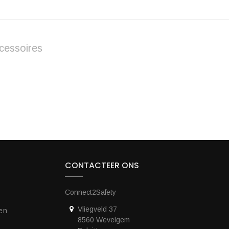
cessoires
CONTACTEER ONS
Connect2Safety
Vliegveld 37
en
8560 Wevelgem