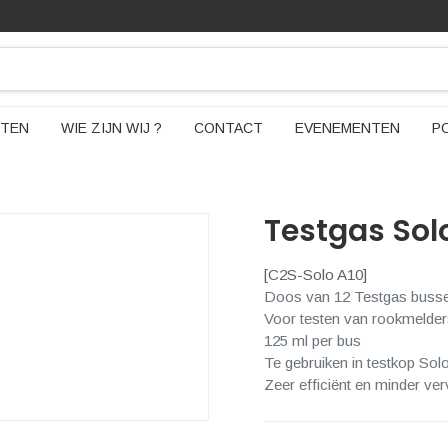
TEN
WIE ZIJN WIJ ?
CONTACT
EVENEMENTEN
P
Testgas Sol
[
C2S-Solo A10
]
Doos van 12 Testgas buss
Voor testen van rookmelder
125 ml per bus
Te gebruiken in testkop Sol
Zeer efficiënt en minder ve