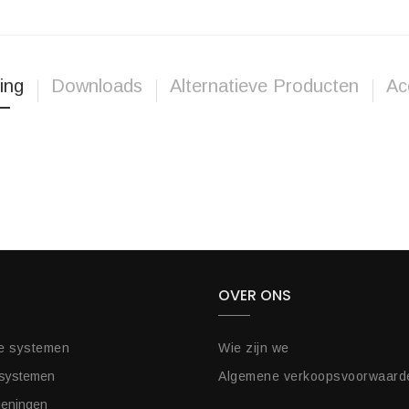
ing
Downloads
Alternatieve Producten
Ac
OVER ONS
e systemen
Wie zijn we
 systemen
Algemene verkoopsvoorwaard
ieningen