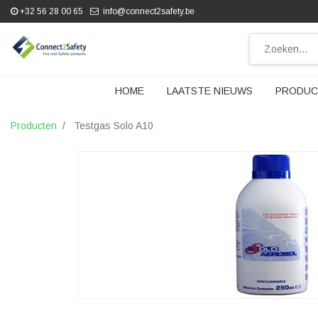
+32 56 28 00 65
info@connect2safety.be
HOME
LAATSTE NIEUWS
PRODUC
Producten
Testgas Solo A10