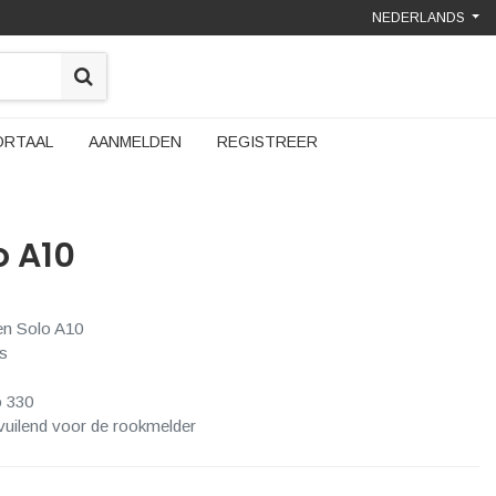
NEDERLANDS
ORTAAL
AANMELDEN
REGISTREER
o A10
en Solo A10
s
o 330
rvuilend voor de rookmelder