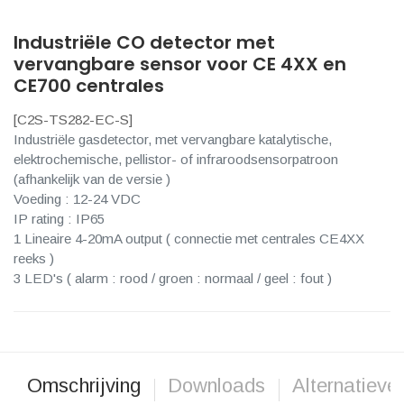
Industriële CO detector met
vervangbare sensor voor CE 4XX en
CE700 centrales
[
C2S-TS282-EC-S
]
Industriële gasdetector, met vervangbare katalytische,
elektrochemische, pellistor- of infraroodsensorpatroon
(afhankelijk van de versie )
Voeding : 12-24 VDC
IP rating : IP65
1 Lineaire 4-20mA output ( connectie met centrales CE4XX
reeks )
3 LED's ( alarm : rood / groen : normaal / geel : fout )
Omschrijving
Downloads
Alternatieve