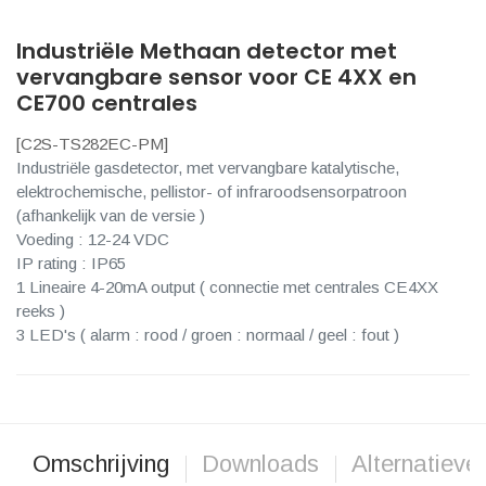
Industriële Methaan detector met
vervangbare sensor voor CE 4XX en
CE700 centrales
[
C2S-TS282EC-PM
]
Industriële gasdetector, met vervangbare katalytische,
elektrochemische, pellistor- of infraroodsensorpatroon
(afhankelijk van de versie )
Voeding : 12-24 VDC
IP rating : IP65
1 Lineaire 4-20mA output ( connectie met centrales CE4XX
reeks )
3 LED's ( alarm : rood / groen : normaal / geel : fout )
Omschrijving
Downloads
Alternatieve