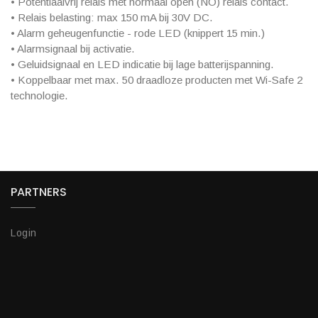
• Potentiaalvrij relais met normaal open (NO) relais contact.
• Relais belasting: max 150 mA bij 30V DC.
• Alarm geheugenfunctie - rode LED (knippert 15 min.)
• Alarmsignaal bij activatie.
• Geluidsignaal en LED indicatie bij lage batterijspanning.
• Koppelbaar met max. 50 draadloze producten met Wi-Safe 2
technologie.
PARTNERS
Login