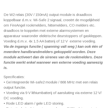
De W2 relais (30V / 150mA) output module is draadloos
koppelbaar d.m.v. Wi-Safe 2 signaal, creeërt de mogelijkheid
om FireAngel rookmelders, hittemelders, CO melders etc.
draadloos te koppelen met externe alarmsystemen en
apparatuur waaronder elektrische deurstoppers of gaskleppen.
Voeding d.m.v. 4x 1.5 AA batterij of 12 V externe voeding.
Via de ingangs functie ( spanning valt weg ) kan ook één of
meerdere handbrandmelders gekoppeld worden. Deze
module activeert dan de sirenes van de rookmelders. Deze
functie werkt enkel wanneer een externe voeding aanwezig
is.
Specificaties:
• Geïntegreerde Wi-safe2 module / 868 MHz met een relais
output functie.
• Voeding via 9 V lithiumbatterij of aansluiting via externe 12 V/
DC voeding.
• Rode LED alarm / gele LED storing.