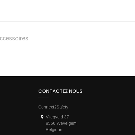
ccessoires
CONTACTEZ NOUS
Connect2Safety
Vliegveld 37
e
8560 Wevelgem
Belgique