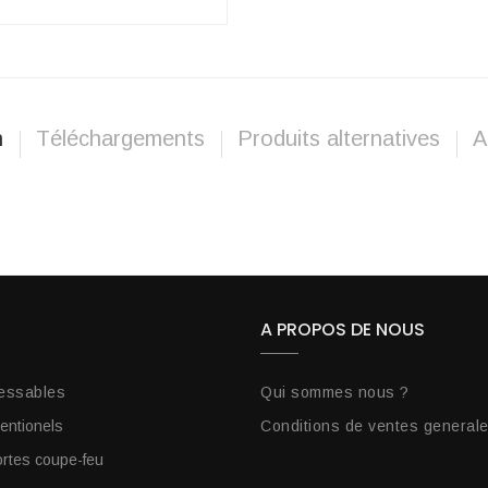
n
Téléchargements
Produits alternatives
A
A PROPOS DE NOUS
essables
Qui sommes nous ?
entionels
Conditions de ventes general
tes coupe-feu