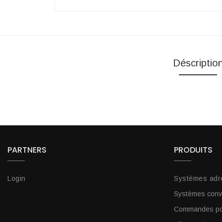
Déscriptio
PARTNERS
PRODUITS
Login
Systèmes adr
Systèmes conv
Commandes por