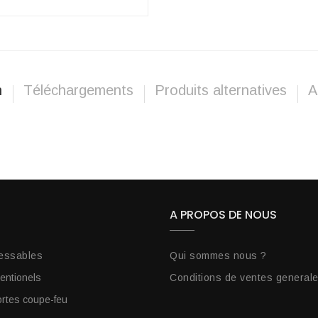
n
Téléchargements
Produits alternatives
A
A PROPOS DE NOUS
essables
Qui sommes nous ?
entionels
Conditions de ventes general
tes coupe-feu