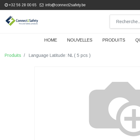
+32 56 28 00 65
info@connect2safety.be
HOME
NOUVELLES
PRODUITS
Q
Produits
Language Latitude: NL ( 5 pcs )