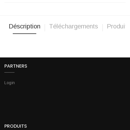
Déscription
Téléchargements
Produits
PARTNERS
Login
PRODUITS