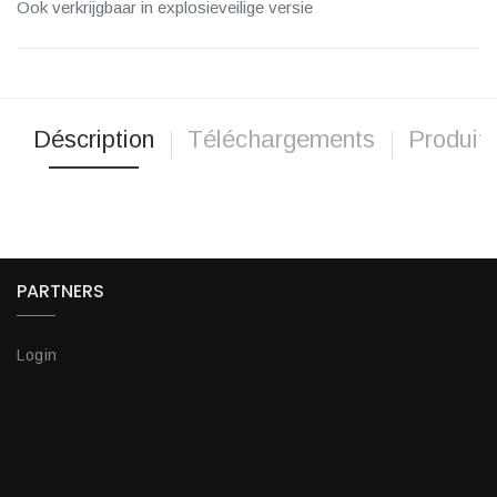
Ook verkrijgbaar in explosieveilige versie
Déscription
Téléchargements
Produits
PARTNERS
Login