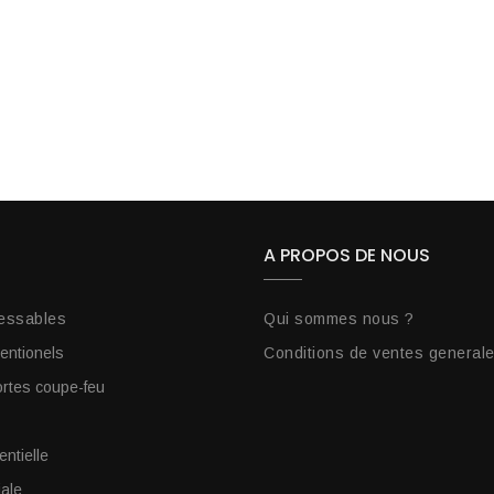
A PROPOS DE NOUS
essables
Qui sommes nous ?
entionels
Conditions de ventes general
tes coupe-feu
entielle
iale