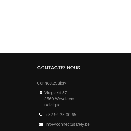
CONTACTEZ NOUS
Connect2Safety
Vliegveld 37
e
8560 Wevelgem
Belgique
+32 56 28 00 65
info@connect2safety.be