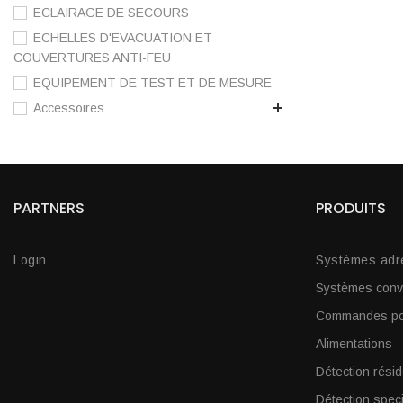
ECLAIRAGE DE SECOURS
ECHELLES D'EVACUATION ET
COUVERTURES ANTI-FEU
EQUIPEMENT DE TEST ET DE MESURE
Accessoires
PARTNERS
PRODUITS
Login
Systèmes adr
Systèmes conv
Commandes por
Alimentations
Détection résid
Détection spec