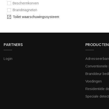
Beschermkorven
Brandmagneten
Toilet waarschuwingssysteem
PARTNERS
PRODUCTEN
Login
Adresseerbar
Conventionele
Branddeur bed
Voedingen
Residentiële de
Speciale detect