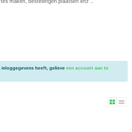
ertes maken, bestellingen plaatsen enz ..
n inloggegevens heeft, gelieve
een account aan te