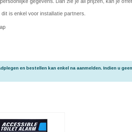
persoonlijke gegevens. Dan zie je all prijzen, kan je off
it is enkel voor installatie partners.
sap
aadplegen en bestellen kan enkel na aanmelden. Indien u gee