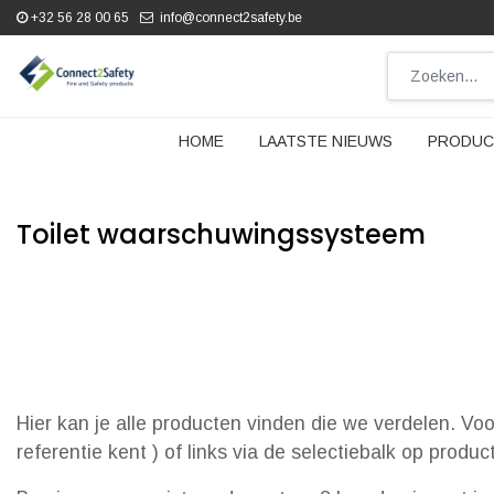
+32 56 28 00 65
info@connect2safety.be
HOME
LAATSTE NIEUWS
PRODUC
Toilet waarschuwingssysteem
Hier kan je alle producten vinden die we verdelen. Vo
referentie kent ) of links via de selectiebalk op produ