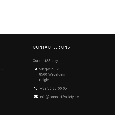
CONTACTEER ONS
Connect2Safety
Vliegveld 37
en
8560 Wevelgem
België
+32 56 28 00 65
info@connect2safety.be