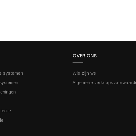
OVER ONS
e systemen
Wie zijn we
 systemen
Algemene verkoopsvoorwaard
ieningen
tectie
ie