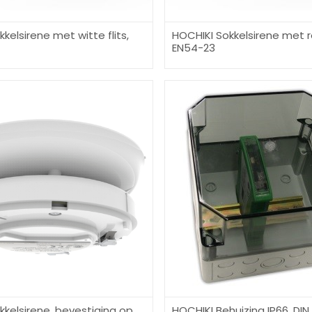
kelsirene met witte flits,
HOCHIKI Sokkelsirene met ro
EN54-23
kkelsirene, bevestiging op
HOCHIKI Behuizing IP66, DIN r