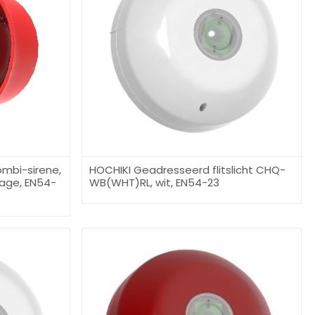
mbi-sirene,
HOCHIKI Geadresseerd flitslicht CHQ-
age, EN54-
WB(WHT)RL, wit, EN54-23