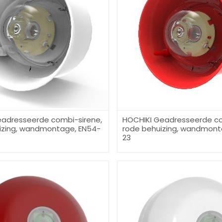
eadresseerde combi-sirene,
HOCHIKI Geadresseerde co
izing, wandmontage, EN54-
rode behuizing, wandmont
23