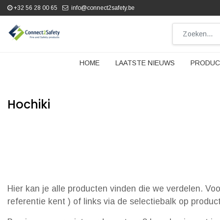
+32 56 28 00 65
info@connect2safety.be
HOME
LAATSTE NIEUWS
PRODUC
Hochiki
Hier kan je alle producten vinden die we verdelen. Vo
referentie kent ) of links via de selectiebalk op produ