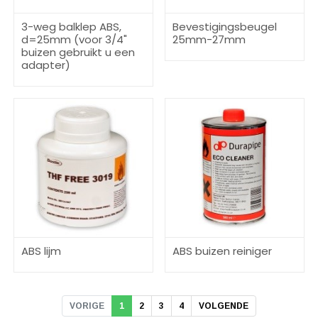
3-weg balklep ABS,
Bevestigingsbeugel
d=25mm (voor 3/4"
25mm-27mm
buizen gebruikt u een
adapter)
ABS lijm
ABS buizen reiniger
VORIGE
1
2
3
4
VOLGENDE