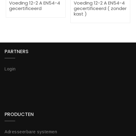
Voeding 12-2 A EN54-4
Voeding 12-2 A EN54-4
gecertificeerd
gecertificeerd ( zonder
kast )
PARTNERS
Login
PRODUCTEN
Adresseerbare systemen