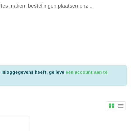
ertes maken, bestellingen plaatsen enz ..
n inloggegevens heeft, gelieve
een account aan te