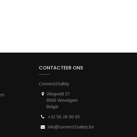
CONTACTEER ONS
Connect2Safety
Vliegveld 37
en
8560 Wevelgem
België
+32 56 28 00 65
info@connect2safety.be