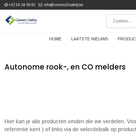
+32 56 28 00 65
info@connect2safety.be
HOME
LAATSTE NIEUWS
PRODUC
Autonome rook-, en CO melders
Hier kan je alle producten vinden die we verdelen. Vo
referentie kent ) of links via de selectiebalk op produ