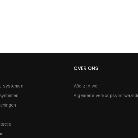
OVER ONS
e systemen
Wie zijn we
 systemen
Algemene verkoopsvoorwaard
ieningen
tectie
ie