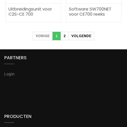
Uitbreidingsunit voor
Software SW700NET
C2S-CE 700
voor CE700 reeks
VORIGE
1
2
VOLGENDE
PARTNERS
Login
PRODUCTEN