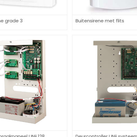
ne grade 3
Buitensirene met flits
braakpaneel UNii 128
Deurcontroller UNii systee