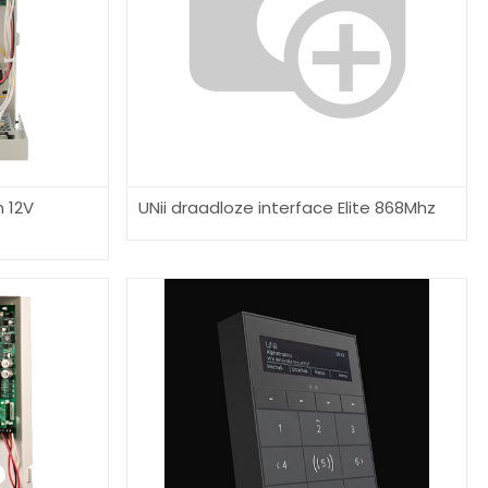
m 12V
UNii draadloze interface Elite 868Mhz