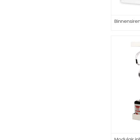
Binnensire
Modulair in