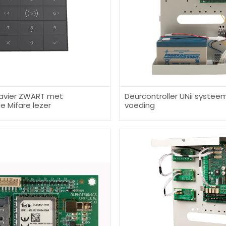
lavier ZWART met
Deurcontroller UNii systee
 Mifare lezer
voeding