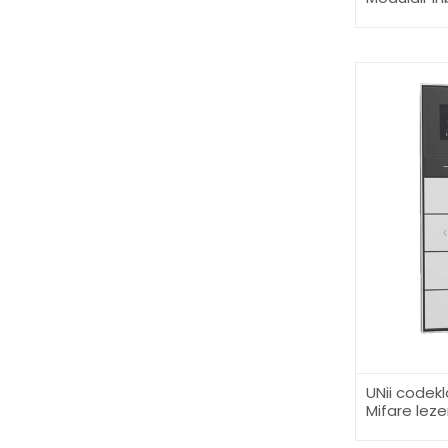
UNii codek
Mifare leze