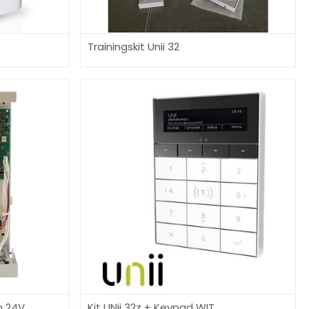
Trainingskit Unii 32
m 24V
Kit UNii 32z + Keypad WIT