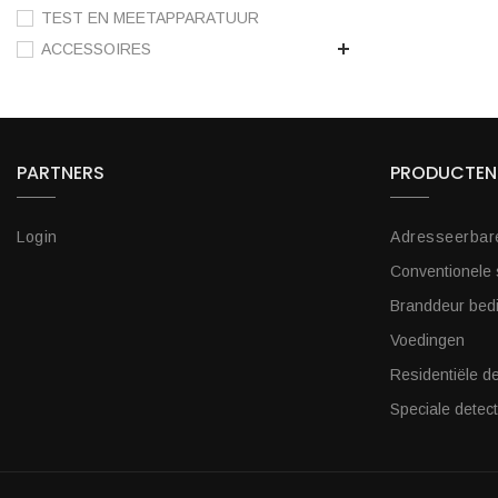
TEST EN MEETAPPARATUUR
ACCESSOIRES
PARTNERS
PRODUCTEN
Login
Adresseerbar
Conventionele
Branddeur bed
Voedingen
Residentiële de
Speciale detect