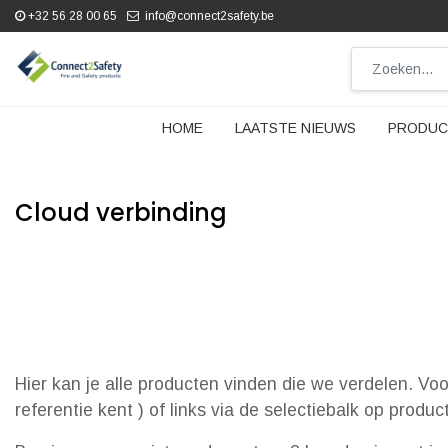
+32 56 28 00 65
info@connect2safety.be
HOME
LAATSTE NIEUWS
PRODUC
Cloud verbinding
Hier kan je alle producten vinden die we verdelen. Vo
referentie kent ) of links via de selectiebalk op produ