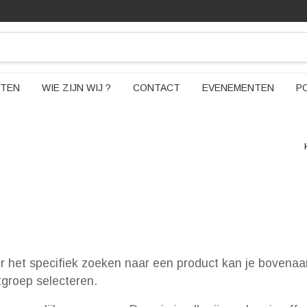
TEN
WIE ZIJN WIJ ?
CONTACT
EVENEMENTEN
P
or het specifiek zoeken naar een product kan je bovenaa
ctgroep selecteren.