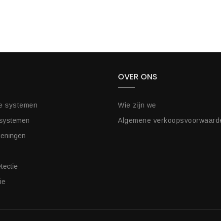
OVER ONS
e systemen
Wie zijn we
 systemen
Algemene verkoopsvoorwaard
ieningen
tectie
ie