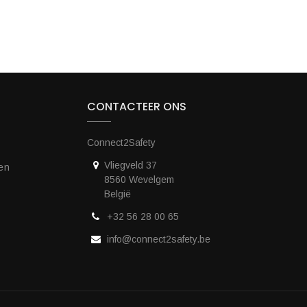
CONTACTEER ONS
Connect2Safety
Vliegveld 37
en
8560 Wevelgem
België
+32 56 28 00 65
info@connect2safety.be