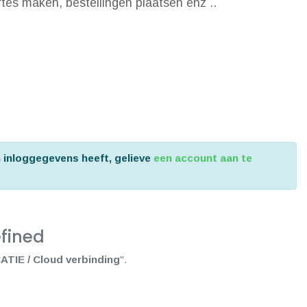
ertes maken, bestellingen plaatsen enz ..
n inloggegevens heeft, gelieve
een account aan te
fined
IE / Cloud verbinding
".